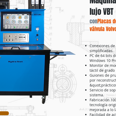
Máquina
lujo VBT
con
Placas d
válvula Volv
Conexiones de
simplificadas.
PC de 64 bits d
Windows 10 Pro
Monitor de mon
táctil de grado
Guiones de pru
por reconstruc
&quot;práctico
Servicio de sop
sistema.
Fabricación 10
tecnología ori
mejorada a lo l
Facilidad de ac