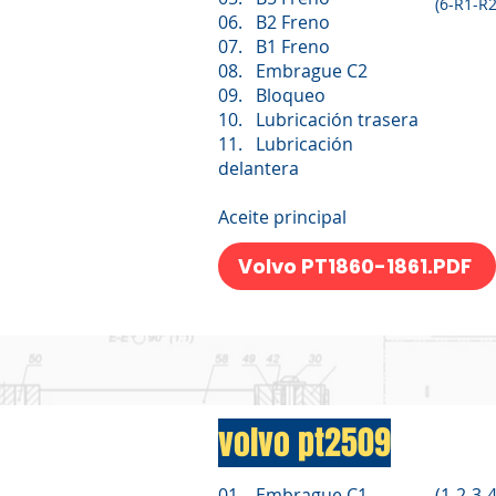
(6-R1-R2
06. B2 Freno
07. B1 Freno
08. Embrague C2
09. Bloqueo
10. Lubricación trasera
11. Lubricación
delantera
Aceite principal
Volvo PT1860-1861.PDF
volvo pt2509
01. Embrague C1
(1-2-3-