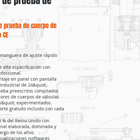
 de prueba de
e prueba de cuerpo de
o CE
 manguera de ajuste rápido
e alta especificación con
fessional.
taje en panel con pantalla
 industrial de 24&quot;.
eba preescritos compilados
tores de cuerpos de válvulas
s&quot; experimentados.
orte gratuito incluido con cada
0 % del Reino Unido con
ginal elaborada, dominada y
argo de los años.
tualizaciones (software):