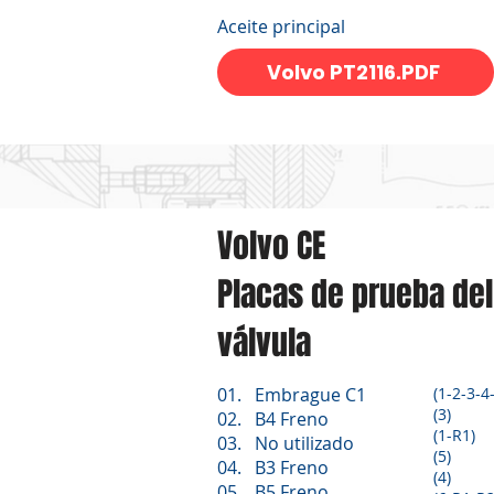
Aceite principal
Volvo PT2116.PDF
Volvo CE
Placas de prueba de
válvula
01. Embrague C1
(1-2-3-4
(3)
02. B4 Freno
(1-R1)
03. No utilizado
(5)
04. B3 Freno
(4)
05. B5 Freno