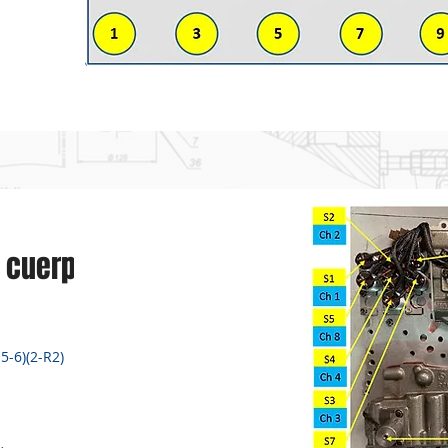
l cuerpo de
-5-6)(2-R2)