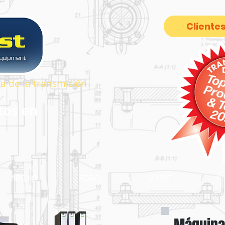
Clientes
ria de la transmisión
tos en
APOYO
FORO
SOBRE