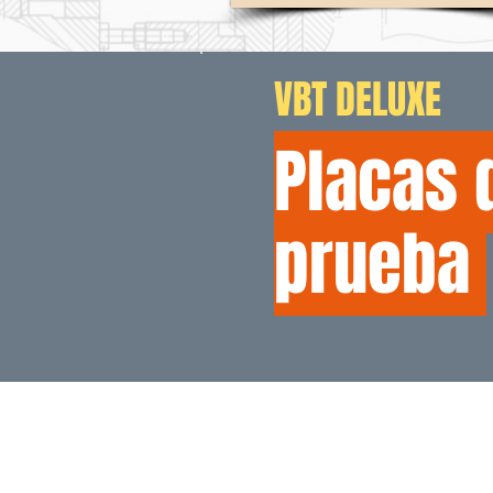
VBT DELUXE
Placas 
prueba