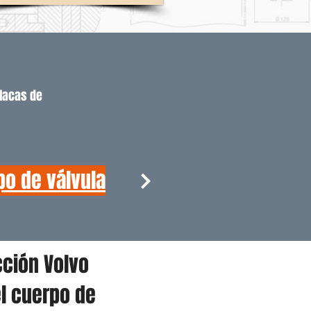
placas de
po de válvula
cción Volvo
l cuerpo de